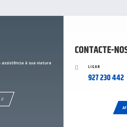
CONTACTE-NO
ssistência à sua viatura
LIGAR

927 230 442
O
M